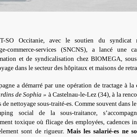
-SO Occitanie, avec le soutien du syndicat n
age-commerce-services (SNCNS), a lancé une c
mation et de syndicalisation chez BIOMEGA, sous-
oyage dans le secteur des hôpitaux et maisons de retra
agne a démarré par une opération de tractage à la 
ardins de Sophia »
à Castelnau-le-Lez (34), à la renco
s de nettoyage sous-traité-es. Comme souvent dans le 
ping social de la sous-traitance, s’accompag
ent toxique où flicage des employées, cadences in
èlement sont de rigueur.
Mais les salarié-es ne s