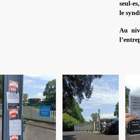
seul-es
le synd
Au niv
l’entre