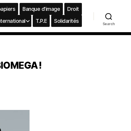
papiers
Banque d’image
Droit
nternational
T.P.E
Solidarités
Search
BIOMEGA !