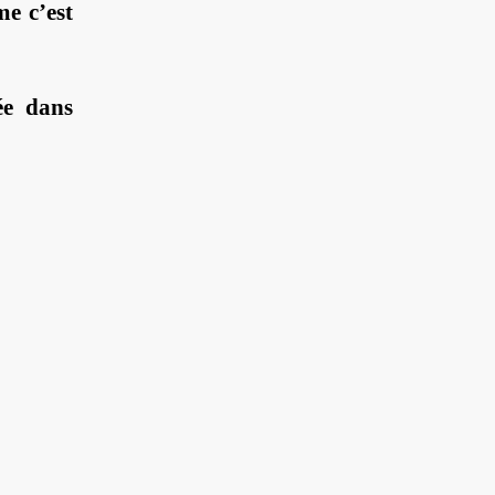
me c’est
ée dans