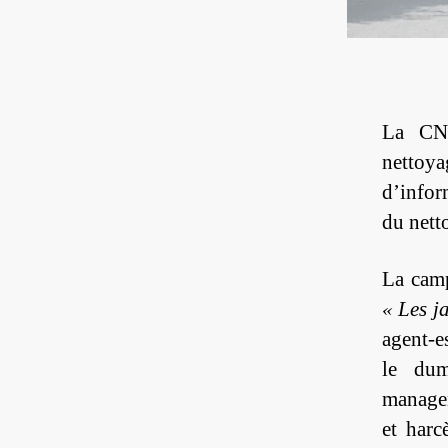
La CNT
nettoy
d’infor
du nett
La camp
« Les j
agent-e
le dum
managem
et harc