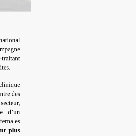
ational
ampagne
traitant
ites.
clinique
ntre des
secteur,
ne d’un
fernales
ont plus