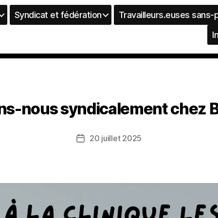
Syndicat et fédération
Travailleurs.euses sans-
I
ns-nous syndicalement chez 
20 juillet 2025
Date
de
l’article