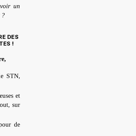
voir un
 ?
RE DES
TES !
re,
de STN,
euses et
out, sur
pour de