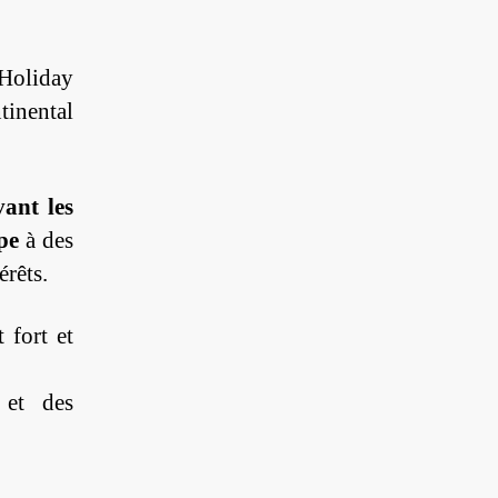
Holiday
tinental
vant les
pe
à des
érêts.
 fort et
 et des