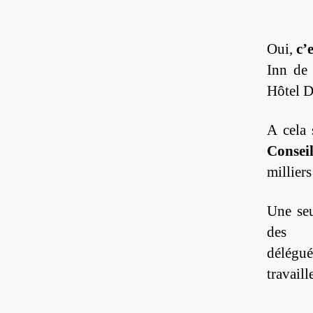
Oui,
c’
Inn de 
Hôtel D
A cela 
Consei
milliers
Une seu
des
délégu
travaill