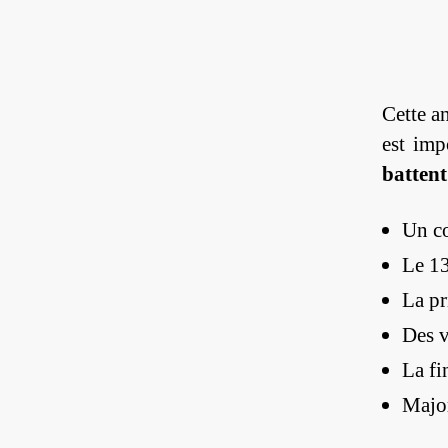
Cette a
est imp
battent
Un co
Le 13
La pr
Des v
La fi
Major