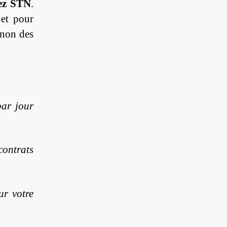
hez STN
.
 et pour
 non des
par jour
contrats
ur votre