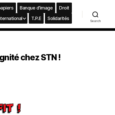
papiers
Banque d’image
Droit
nternational
T.P.E
Solidarités
Search
gnité chez STN !