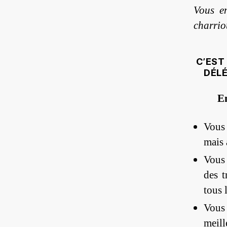
Vous e
charrio
C’EST
DÉLÉ
En
Vous
mais 
Vous 
des t
tous l
Vous
meill