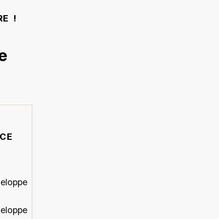
RE !
e
NCE
veloppe
veloppe