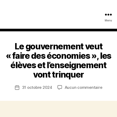
Menu
Le gouvernement veut
« faire des économies », les
élèves et l’enseignement
vont trinquer
sur
31 octobre 2024
Aucun commentaire
Date
Le
de
gouver
l’article
veut
« faire
des