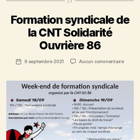
Formation syndicale de
la CNT Solidarité
Ouvrière 86
sur
9 septembre 2021
Aucun commentaire
Date
Format
de
syndic
l’article
de
la
CNT
Solidar
Ouvriè
86