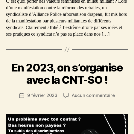
C’est quoi porter des valeurs féministes en milieu militant ? Lors
militant
d’une manifestation contre la réforme des retraites, un
syndicaliste d’Alliance Police arborant son drapeau, fut mis hors
de la manifestation par plusieurs militant.es de différents
syndicats. Clairement affilié à l’extrême-droite par ses idées et
ses pratiques ce syndicat n’a pas sa place dans nos […]
En 2023, on s’organise
avec la CNT-SO !
sur
9 février 2023
Aucun commentaire
Date
En
de
2023,
l’article
on
s’organis
avec