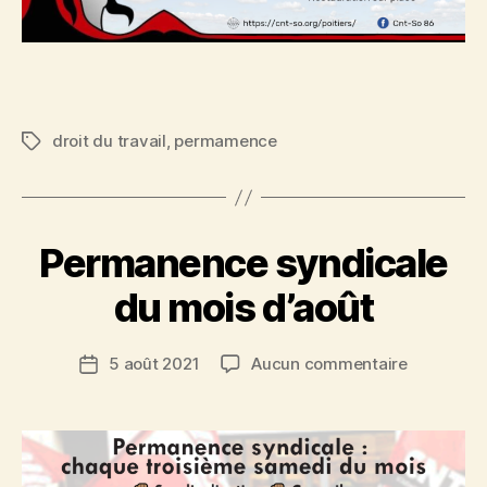
droit du travail
,
permamence
Étiquettes
Permanence syndicale
du mois d’août
sur
5 août 2021
Aucun commentaire
Date
Permanen
de
syndicale
l’article
du
mois
d’août