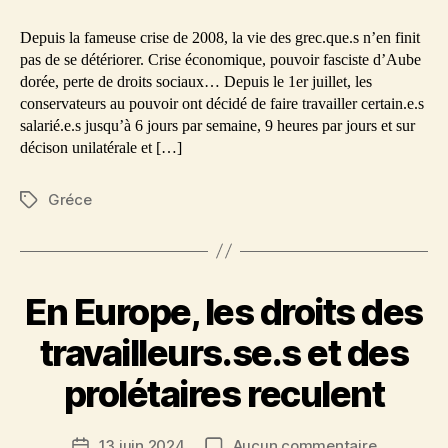
:
l’article
retour
Depuis la fameuse crise de 2008, la vie des grec.que.s n’en finit
en
pas de se détériorer. Crise économique, pouvoir fasciste d’Aube
arrière
dorée, perte de droits sociaux… Depuis le 1er juillet, les
pour
conservateurs au pouvoir ont décidé de faire travailler certain.e.s
les
salarié.e.s jusqu’à 6 jours par semaine, 9 heures par jours et sur
travailleu
décison unilatérale et […]
Gréce
Étiquettes
En Europe, les droits des
travailleurs.se.s et des
prolétaires reculent
sur
13 juin 2024
Aucun commentaire
Date