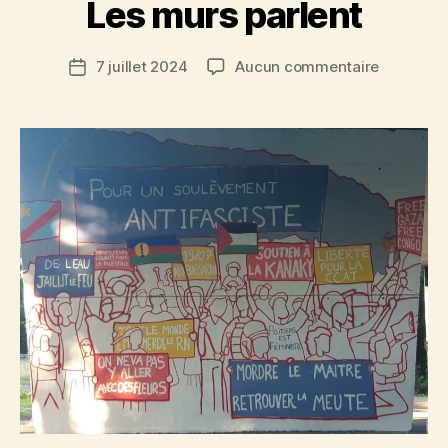
Les murs parlent
sur
7 juillet 2024
Aucun commentaire
Date
Les
de
murs
l’article
parlent