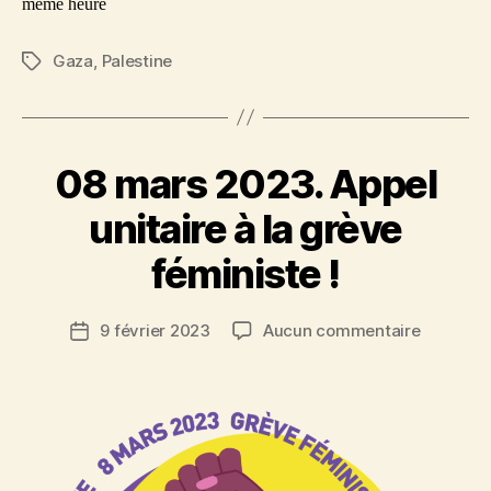
même heure
en
Palesti
Gaza
,
Palestine
Étiquettes
08 mars 2023. Appel
unitaire à la grève
féministe !
sur
9 février 2023
Aucun commentaire
Date
08
de
mars
l’article
2023.
Appel
unitaire
à