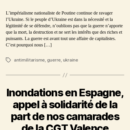
:
l’article
presque
L’impérialisme nationaliste de Poutine continue de ravager
,3
l’Ukraine. Si le peuple d’Ukraine est dans la nécessité et la
ans
légitimité de se défendre, n’oublions pas que la guerre n’apporte
de
que la mort, la destruction et ne sert les intérêts que des riches et
guerre,
puissants. La guerre est avant tout une affaire de capitalistes.
guerre
C’est pourquoi nous […]
à
la
antimilitarisme
,
guerre
,
ukraine
Étiquettes
guerre
Inondations en Espagne,
appel à solidarité de la
part de nos camarades
de la CGT Valence