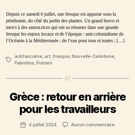
Depuis ce samedi 6 juillet, une fresque est apparue sous la
pénétrante, du côté du jardin des plantes. Un grand bravo et
merci à des auteur.rices qui ont su résumer dans une grande
fresque les enjeux locaux et de l’époque : anti-colonialisme de
l’Océanie à la Méditerranée ; de l’eau pour tous et toutes ; […]
antifascisme
,
art
,
fresque
,
Nouvelle-Calédonie
,
Étiquettes
Palestine
,
Poitiers
Grèce : retour en arrière
pour les travailleurs
sur
4 juillet 2024
Aucun commentaire
Date
Grèce
de