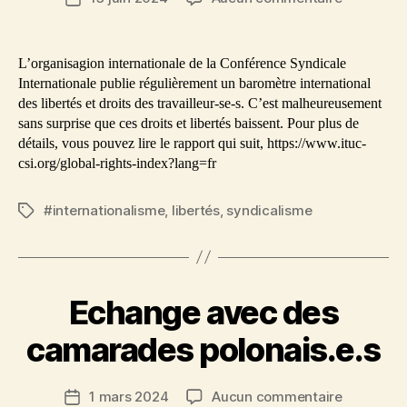
En
de
Europe,
l’article
les
L’organisagion internationale de la Conférence Syndicale
droits
Internationale publie régulièrement un baromètre international
des
des libertés et droits des travailleur-se-s. C’est malheureusement
travailleur
sans surprise que ces droits et libertés baissent. Pour plus de
et
détails, vous pouvez lire le rapport qui suit, https://www.ituc-
des
csi.org/global-rights-index?lang=fr
prolétaire
reculent
#internationalisme
,
libertés
,
syndicalisme
Étiquettes
Echange avec des
camarades polonais.e.s
sur
1 mars 2024
Aucun commentaire
Date