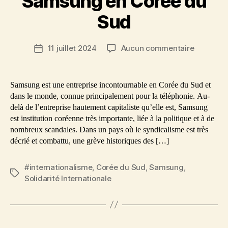
Samsung en Corée du
Sud
sur
11 juillet 2024
Aucun commentaire
Date
Grève
de
historiqu
l’article
chez
Samsung est une entreprise incontournable en Corée du Sud et
Samsung
dans le monde, connue principalement pour la téléphonie. Au-
en
delà de l’entreprise hautement capitaliste qu’elle est, Samsung
Corée
est institution coréenne très importante, liée à la politique et à de
du
nombreux scandales. Dans un pays où le syndicalisme est très
Sud
décrié et combattu, une grève historiques des […]
#internationalisme
,
Corée du Sud
,
Samsung
,
Étiquettes
Solidarité Internationale