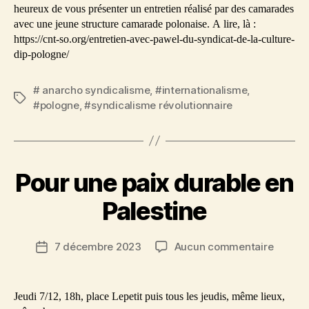
heureux de vous présenter un entretien réalisé par des camarades
avec une jeune structure camarade polonaise. A lire, là :
https://cnt-so.org/entretien-avec-pawel-du-syndicat-de-la-culture-
dip-pologne/
# anarcho syndicalisme
,
#internationalisme
,
Étiquettes
#pologne
,
#syndicalisme révolutionnaire
Pour une paix durable en
Palestine
sur
7 décembre 2023
Aucun commentaire
Date
Pour
de
une
l’article
paix
Jeudi 7/12, 18h, place Lepetit puis tous les jeudis, même lieux,
durabl