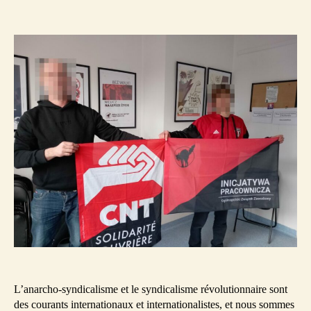
Echange
de
avec
l’article
des
camarade
polonais.e
L’anarcho-syndicalisme et le syndicalisme révolutionnaire sont
des courants internationaux et internationalistes, et nous sommes