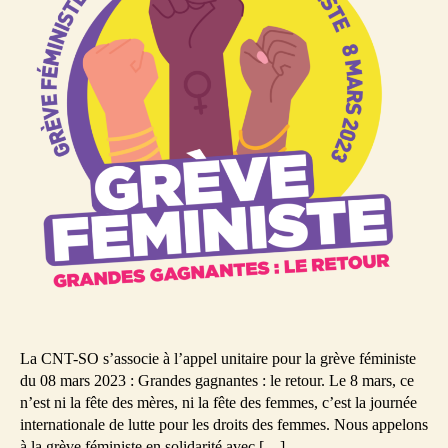
la
grève
féminist
!
La CNT-SO s’associe à l’appel unitaire pour la grève féministe
du 08 mars 2023 : Grandes gagnantes : le retour. Le 8 mars, ce
n’est ni la fête des mères, ni la fête des femmes, c’est la journée
internationale de lutte pour les droits des femmes. Nous appelons
à la grève féministe en solidarité avec […]