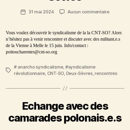
sur
31 mai 2024
Aucun commentaire
Date
15
de
juin
l’article
2024
Vous voulez découvrir le syndicalisme de la la CNT-SO? Alors
:
n’hésitez pas à venir rencontrer et discuter avec des militant.e.s
Présentat
de la Vienne à Melle le 15 juin. Info/contact :
de
poitoucharentes@cnt-so.org
la
CNT-
# anarcho syndicalisme
,
#syndicalisme
SO
Étiquettes
révolutionnaire
,
CNT-SO
,
Deux-Sèvres
,
rencontres
dans
les
Deux-
Sèvres
Echange avec des
camarades polonais.e.s