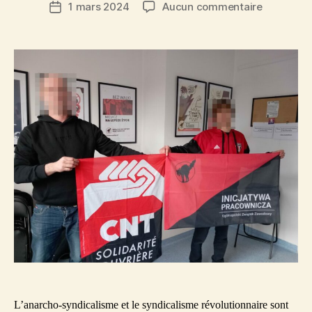
sur
1 mars 2024
Aucun commentaire
Date
Echange
de
avec
l’article
des
camarade
polonais.e
L’anarcho-syndicalisme et le syndicalisme révolutionnaire sont