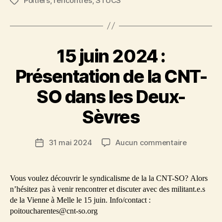
Poitiers
,
rencontres
,
STUCS
Étiquettes
15 juin 2024 :
Présentation de la CNT-
SO dans les Deux-
Sèvres
sur
31 mai 2024
Aucun commentaire
Date
15
de
juin
l’article
2024
Vous voulez découvrir le syndicalisme de la la CNT-SO? Alors
:
n’hésitez pas à venir rencontrer et discuter avec des militant.e.s
Présentat
de la Vienne à Melle le 15 juin. Info/contact :
de
poitoucharentes@cnt-so.org
la