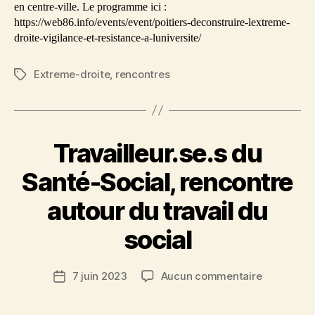
l’universi
en centre-ville. Le programme ici :
de
https://web86.info/events/event/poitiers-deconstruire-lextreme-
Poitiers
droite-vigilance-et-resistance-a-luniversite/
Extreme-droite
,
rencontres
Étiquettes
Travailleur.se.s du
Santé-Social, rencontre
autour du travail du
social
sur
7 juin 2023
Aucun commentaire
Date
Travailleur
de
du
l’article