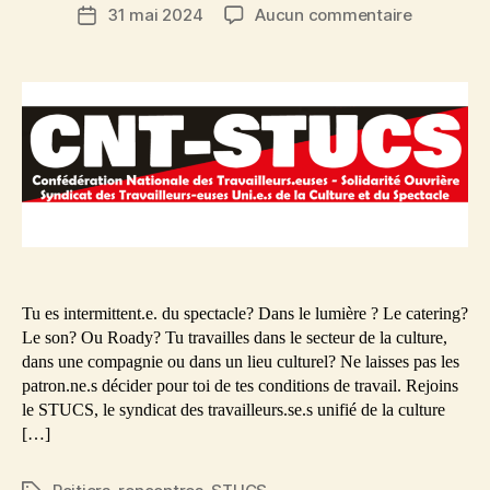
sur
31 mai 2024
Aucun commentaire
Date
Mercredi
de
5
l’article
juin
:
rencontre
des
travailleu
de
la
culture
et
du
Tu es intermittent.e. du spectacle? Dans le lumière ? Le catering?
spectacle
Le son? Ou Roady? Tu travailles dans le secteur de la culture,
dans une compagnie ou dans un lieu culturel? Ne laisses pas les
patron.ne.s décider pour toi de tes conditions de travail. Rejoins
le STUCS, le syndicat des travailleurs.se.s unifié de la culture
[…]