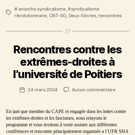
CNT-
# anarcho syndicalisme
,
#syndicalisme
SO
Étiquettes
révolutionnaire
,
CNT-SO
,
Deux-Sèvres
,
rencontres
dans
les
Deux-
Sèvres
Rencontres contre les
extrêmes-droites à
l’université de Poitiers
sur
24 mars 2024
Aucun commentaire
Date
Rencontr
de
contre
l’article
les
En tant que membre du CAPE et engagée dans les luttes contre
extrêmes
les extrêmes-droites et les fascismes, nous relayons le
droites
programme et vous invitons à venir assister aux différentes
à
conférences et rencontre principalement organisée a l’UFR SHA