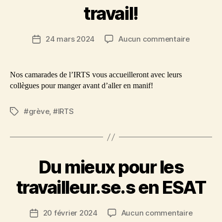
travail!
sur
24 mars 2024
Aucun commentaire
Date
Le
de
4
l’article
avril,
Nos camarades de l’IRTS vous accueilleront avec leurs
les
collègues pour manger avant d’aller en manif!
salarié.e.
du
#grève
,
#IRTS
Étiquettes
secteur
social
et
santé-
social
Du mieux pour les
se
mobilisen
travailleur.se.s en ESAT
pour
de
sur
20 février 2024
Aucun commentaire
meilleure
Date