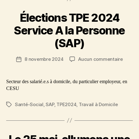
Élections TPE 2024
Service A la Personne
(SAP)
sur
8 novembre 2024
Aucun commentaire
Date
Électio
de
TPE
l’article
2024
Secteur des salarié.e.s à domicile, du particulier employeur, en
Servic
CESU
A
la
Santé-Social
,
SAP
,
TPE2024
,
Travail à Domicile
Étiquettes
Person
(SAP)