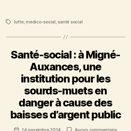
le
l’article
santé-
social,
lutte
,
medico-social
,
santé social
Étiquettes
la
mobilisa
continu
et
en
Santé-social : à Migné-
mai
la
Auxances, une
lutte
institution pour les
reprend!
sourds-muets en
danger à cause des
baisses d’argent public
sur
14 novembre 2024
Aucun commentaire
Date