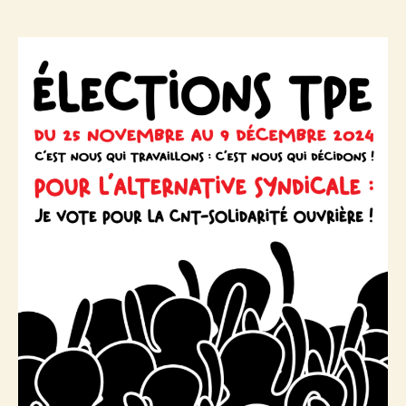
Electio
de
TPE/TP
l’article
2024