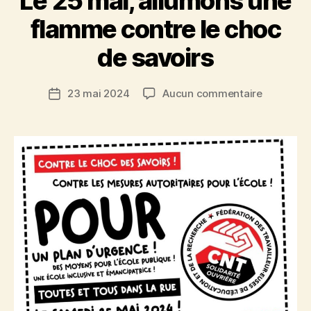
Le 25 mai, allumons une
flamme contre le choc
de savoirs
sur
23 mai 2024
Aucun commentaire
Date
Le
de
25
l’article
mai,
allumons
une
flamme
contre
le
choc
de
savoirs