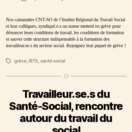
A
de
l’IRTS
l’article
de
Nos camarades CNT-SO de l’Institut Régional du Travail Social
Poitiers,
et leur collègues, syndiqué.e.s ou nonse mettent en grève pour
grève
dénoncer leurs conditions de travail, les conditions de formation
du
et sauver cette structure indispensable à la formation des
15
travailleur.se.s du secteur social. Rejoignez leur piquet de grève !
juin!
grève
,
IRTS
,
santé social
Étiquettes
Travailleur.se.s du
Santé-Social, rencontre
autour du travail du
social