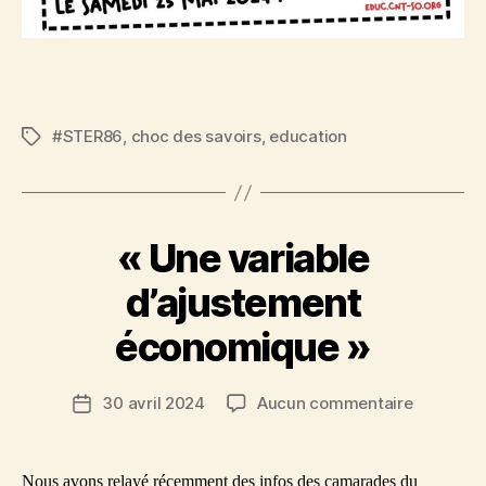
#STER86
,
choc des savoirs
,
education
Étiquettes
« Une variable
d’ajustement
économique »
sur
30 avril 2024
Aucun commentaire
Date
« Une
de
variable
l’article
d’ajuste
Nous avons relayé récemment des infos des camarades du