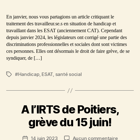
Du
conditio
de
mieux
de
l’article
pour
travail!
En janvier, nous vous partagions un article critiquant le
les
traitement des travailleur.se.s en situation de handicap et
travaille
travaillant dans les ESAT (anciennement CAT). Cependant
en
depuis janvier 2024, les législateurs ont corrigé une partie des
ESAT
discriminations professionnelles et sociales dont sont victimes
ces personnes. Elles ont désormais le droit de faire grève, de se
syndiquer, de […]
#Handicap
,
ESAT
,
santé social
Étiquettes
A l’IRTS de Poitiers,
grève du 15 juin!
sur
14 juin 2023
Aucun commentaire
Date