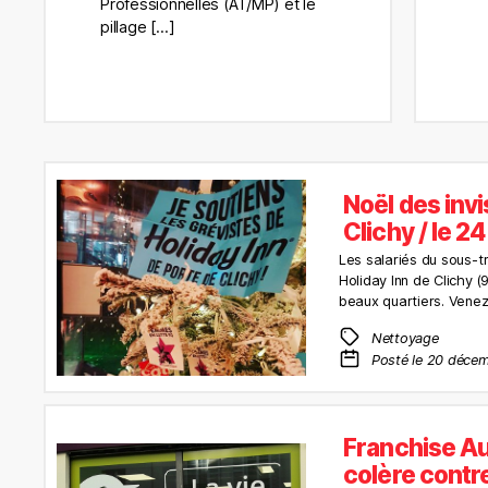
Professionnelles (AT/MP) et le
pillage […]
Noël des inv
Clichy / le 2
Les salariés du sous-t
Holiday Inn de Clichy (
beaux quartiers. Venez
Nettoyage
Posté le 20 déce
Franchise Auc
colère contr