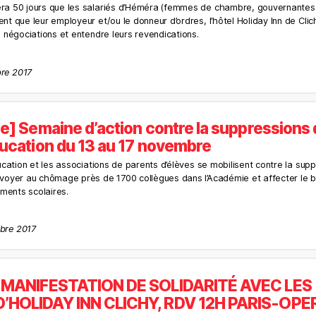
era 50 jours que les salariés d’Héméra (femmes de chambre, gouvernantes 
nt que leur employeur et/ou le donneur d’ordres, l’hôtel Holiday Inn de Clich
s négociations et entendre leurs revendications.
bre 2017
le] Semaine d’action contre la suppressions 
ducation du 13 au 17 novembre
ducation et les associations de parents d’élèves se mobilisent contre la sup
nvoyer au chômage près de 1700 collègues dans l’Académie et affecter le 
ments scolaires.
mbre 2017
, MANIFESTATION DE SOLIDARITÉ AVEC LES
’HOLIDAY INN CLICHY, RDV 12H PARIS-OPE