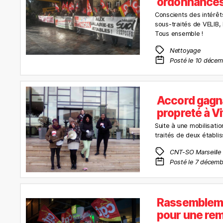
ordonnances
Conscients des intérêts
sous-traités de VELIB,
Tous ensemble !
Nettoyage
Posté le 10 déce
Accord gagna
propreté à Vi
Suite à une mobilisati
traités de deux établis
CNT-SO Marseille
Posté le 7 décemb
Rassemblemen
pour une rem