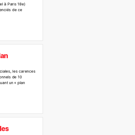
l à Paris 18e)
cenciés de ce
lan
ciales, les carences
sonnels de 10
uant un « plan
 les