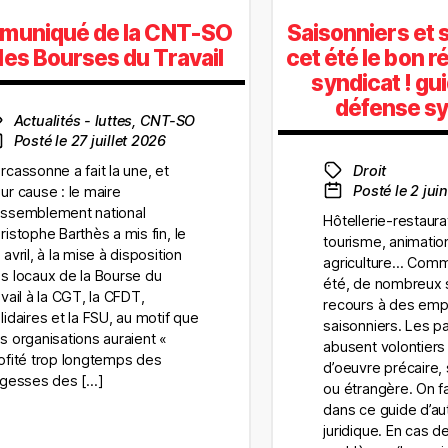
muniqué de la CNT-SO
Saisonniers et 
 les Bourses du Travail
cet été le bon ré
syndicat ! gu
défense sy
Actualités - luttes, CNT-SO
Posté le 27 juillet 2026
rcassonne a fait la une, et
Droit
Posté le 2 jui
ur cause : le maire
ssemblement national
Hôtellerie-restaura
ristophe Barthès a mis fin, le
tourisme, animatio
 avril, à la mise à disposition
agriculture… Com
s locaux de la Bourse du
été, de nombreux 
avail à la CGT, la CFDT,
recours à des emp
lidaires et la FSU, au motif que
saisonniers. Les p
s organisations auraient «
abusent volontiers
ofité trop longtemps des
d’oeuvre précaire,
rgesses des […]
ou étrangère. On fai
dans ce guide d’a
juridique. En cas de