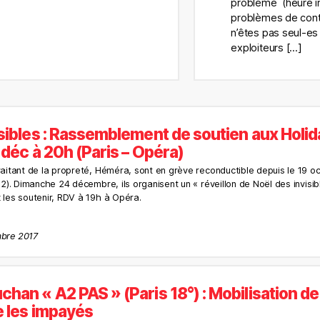
problème (heure 
problèmes de cont
n’êtes pas seul-es
exploiteurs […]
isibles : Rassemblement de soutien aux Holid
4 déc à 20h (Paris – Opéra)
raitant de la propreté, Héméra, sont en grève reconductible depuis le 19 oc
92). Dimanche 24 décembre, ils organisent un « réveillon de Noël des invisib
 les soutenir, RDV à 19h à Opéra.
mbre 2017
han « A2 PAS » (Paris 18°) : Mobilisation de
e les impayés