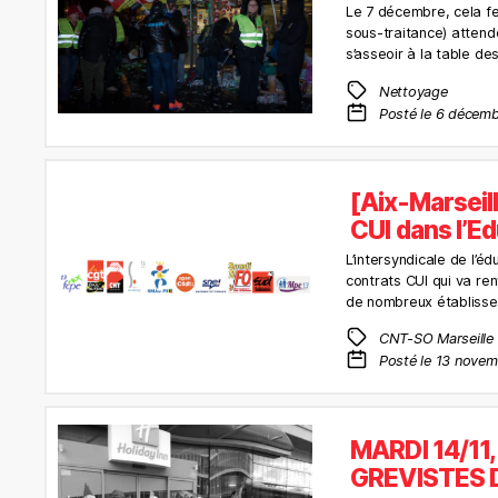
Le 7 décembre, cela f
sous-traitance) attende
s’asseoir à la table de
Nettoyage
Posté le 6 décem
[Aix-Marseil
CUI dans l’E
L’intersyndicale de l’é
contrats CUI qui va re
de nombreux établisse
CNT-SO Marseille
Posté le 13 nove
MARDI 14/11
GREVISTES D