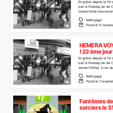
En grève depuis le 19
bon à l’Holiday Inn de
Grand Hôtel interconti
Nettoyage
Posté le 11 novem
HEMERA VOY
! 22 ème jou
En grève depuis le 19
bon à l’Holiday Inn de
devant l’hôtel, 2 rue d
Nettoyage
Posté le 7 novemb
Fantômes de l
sorciers le 3