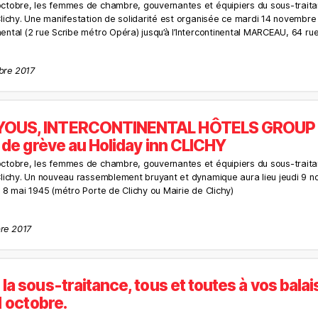
 octobre, les femmes de chambre, gouvernantes et équipiers du sous-trait
 Clichy. Une manifestation de solidarité est organisée ce mardi 14 novembr
nental (2 rue Scribe métro Opéra) jusqu’à l’Intercontinental MARCEAU, 64 ru
bre 2017
OUS, INTERCONTINENTAL HÔTELS GROUP
r de grève au Holiday inn CLICHY
 octobre, les femmes de chambre, gouvernantes et équipiers du sous-trait
 Clichy. Un nouveau rassemblement bruyant et dynamique aura lieu jeudi 9 
u 8 mai 1945 (métro Porte de Clichy ou Mairie de Clichy)
re 2017
a sous-traitance, tous et toutes à vos balai
1 octobre.