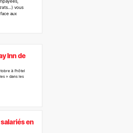
impayées,
rats…) vous
 face aux
ay Inn de
tobre à l’hôtel
les » dans les
 salariés en