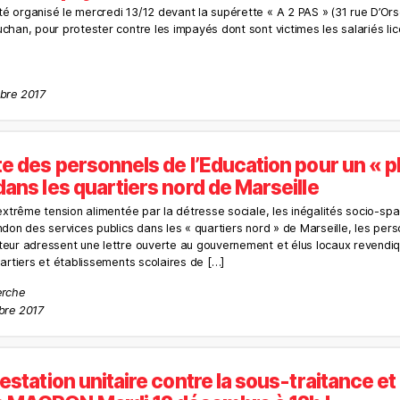
 organisé le mercredi 13/12 devant la supérette « A 2 PAS » (31 rue D’Orse
chan, pour protester contre les impayés dont sont victimes les salariés li
mbre 2017
te des personnels de l’Education pour un « p
ans les quartiers nord de Marseille
extrême tension alimentée par la détresse sociale, les inégalités socio-spa
ndon des services publics dans les « quartiers nord » de Marseille, les per
eur adressent une lettre ouverte au gouvernement et élus locaux revendiq
uartiers et établissements scolaires de […]
erche
bre 2017
estation unitaire contre la sous-traitance et