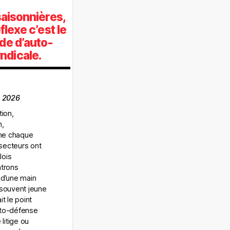
saisonnières,
flexe c’est le
ide d’auto-
ndicale.
n 2026
tion,
n,
me chaque
secteurs ont
lois
atrons
 d’une main
 souvent jeune
t le point
uto-défense
 litige ou