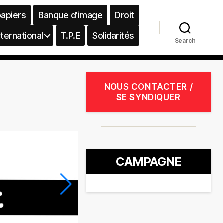
papiers
Banque d’image
Droit
nternational
T.P.E
Solidarités
Search
NOUS CONTACTER /
SE SYNDIQUER
CAMPAGNE