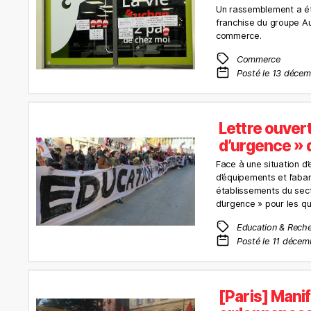
Un rassemblement a été
franchise du groupe Au
commerce.
Commerce
Posté le 13 déce
Lettre ouver
d’urgence » d
Face à une situation d’
d’équipements et l’aba
établissements du sect
d’urgence » pour les q
Education & Rech
Posté le 11 décem
[Paris] Manif