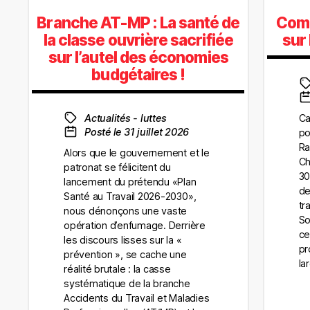
Branche AT-MP : La santé de
Com
la classe ouvrière sacrifiée
sur
sur l’autel des économies
budgétaires !
Actualités - luttes
Ca
Posté le 31 juillet 2026
po
Ra
Alors que le gouvernement et le
Ch
patronat se félicitent du
30
lancement du prétendu «Plan
de
Santé au Travail 2026-2030»,
tr
nous dénonçons une vaste
So
opération d’enfumage. Derrière
ce
les discours lisses sur la «
pr
prévention », se cache une
la
réalité brutale : la casse
systématique de la branche
Accidents du Travail et Maladies