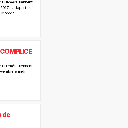
ant Héméra tiennent
e 2017 au départ du
e Marceau.
 COMPLICE
ant Héméra tiennent
novembre à midi
s de