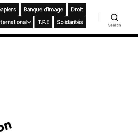
papiers
Banque d’image
Droit
nternational
T.P.E
Solidarités
Search