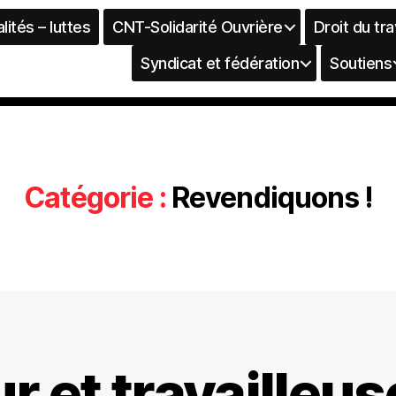
lités – luttes
CNT-Solidarité Ouvrière
Droit du tra
Syndicat et fédération
Soutiens
Catégorie :
Revendiquons !
ur et travailleus