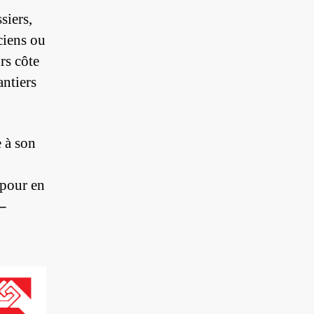
siers,
ciens ou
rs côte
antiers
e à son
 pour en
–