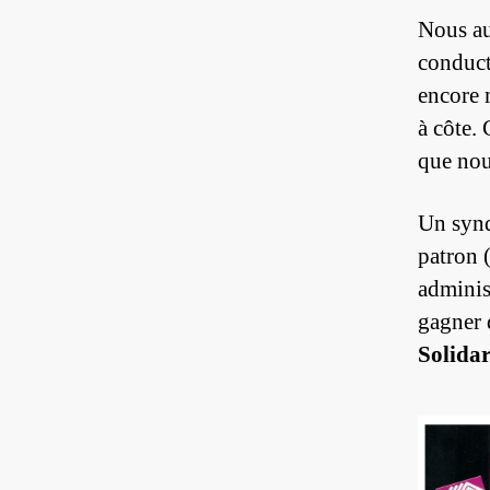
Nous au
conduct
encore 
à côte.
que nou
Un synd
patron 
administ
gagner
Solidar