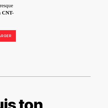
resque
a CNT-
ARGER
is ton