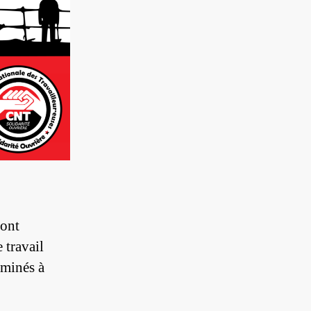
sont
 travail
rminés à