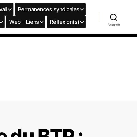
vail
Permanences syndicales
Web – Liens
Réflexion(s)
Search
e du BTP :