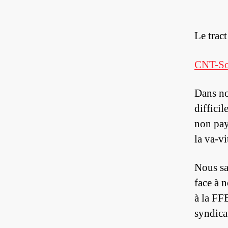
Le trac
CNT-Sol
Dans no
difficil
non pay
la va-v
Nous sa
face à 
à la FF
syndica