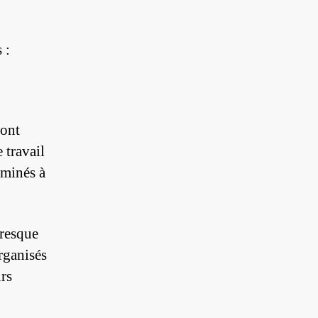
 :
sont
 travail
rminés à
resque
rganisés
rs