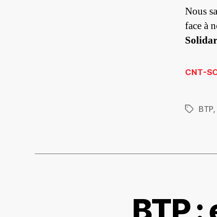
Nous sa
face à 
Solidar
CNT-SO 
BTP
Étiquett
BTP :