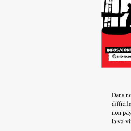
Dans no
difficil
non pay
la va-v