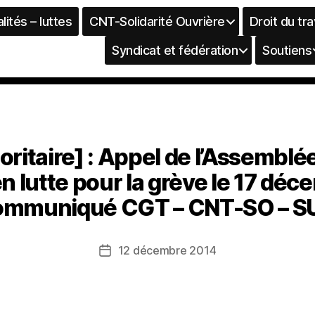
lités – luttes
CNT-Solidarité Ouvrière
Droit du tra
Syndicat et fédération
Soutiens
oritaire] : Appel de l’Assembl
n lutte pour la grève le 17 déc
ommuniqué CGT – CNT-SO – S
12 décembre 2014
Date
de
l’article