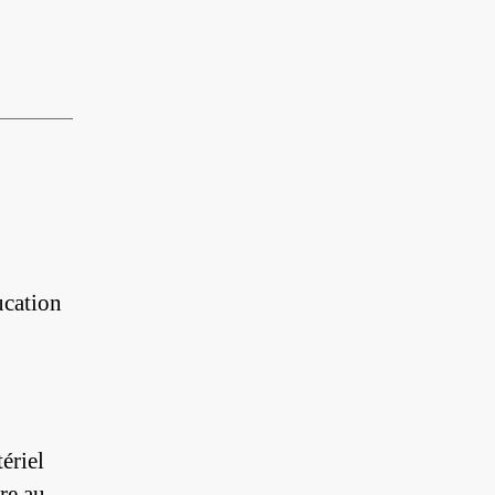
ucation
ériel
ire au