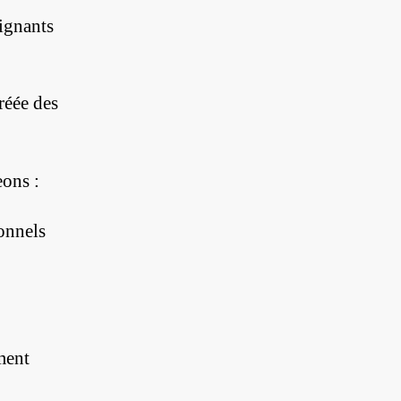
ignants
réée des
eons :
onnels
ment