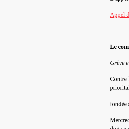
Appel d
Le com
Grève e
Contre 
priorita
fondée 
Mercred
doit se 