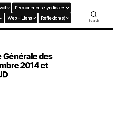
vail
Permanences syndicales
Web – Liens
Réflexion(s)
Search
ée Générale des
embre 2014 et
UD