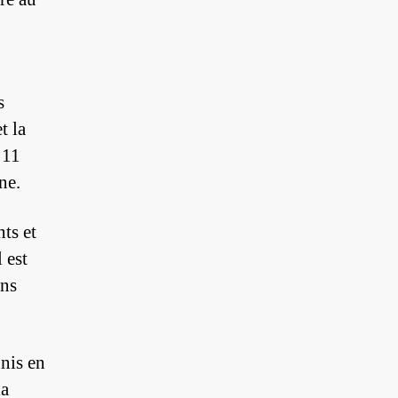
s
t la
 11
ne.
ts et
 est
ans
unis en
la