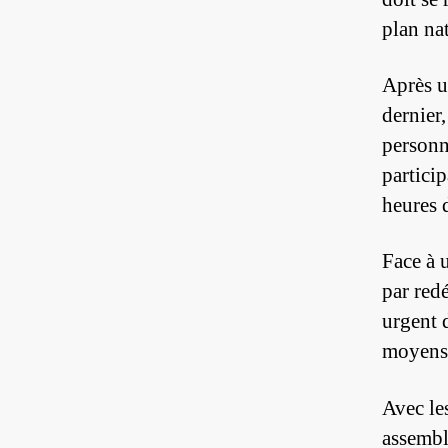
plan na
Après u
dernier,
personne
partici
heures 
Face à 
par red
urgent d
moyens 
Avec le
assembl