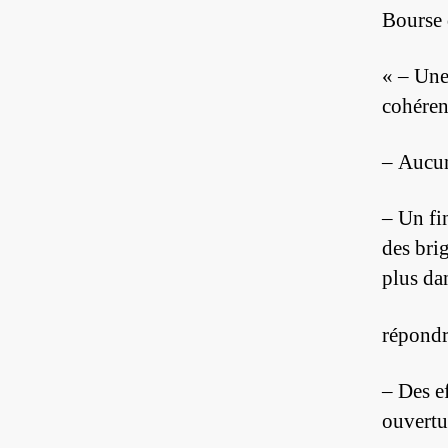
Bourse 
« – Une
cohéren
– Aucun
– Un fi
des bri
plus da
répondr
– Des e
ouvertu