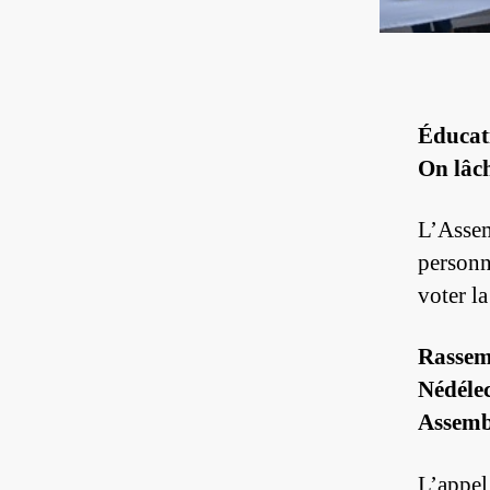
Éducati
On lâch
L’Assem
personn
voter l
Rassem
Nédélec
Assembl
L’appel