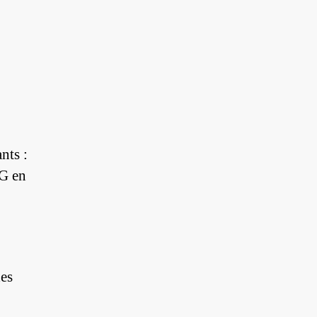
nts :
HG en
des