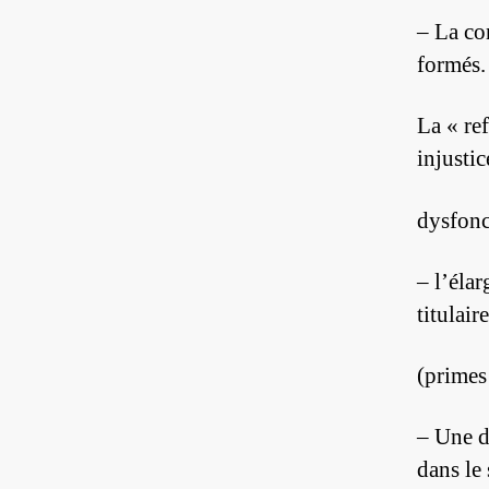
– La co
formés.
La « re
injustic
dysfonc
– l’éla
titulair
(primes
– Une d
dans le